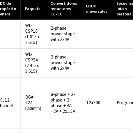
DC de
Convertidores
Secuenci
LDOs
ropósito
Paquete
reductores
inicio
universales
eneral
CC-CC
personal
WL-
2-phase
CSP16
power stage
(1.615 x
with 2x4A
1.615)
WL-
2-phase
CSP24
power stage
(2.415x
with 2x4A
1.615)
8-phase + 2-
BGA-
0, 12-
phase + 2-
124
12x300
Program
channel
phase + 4A
(8x8mm)
+2A + 2x1.5A