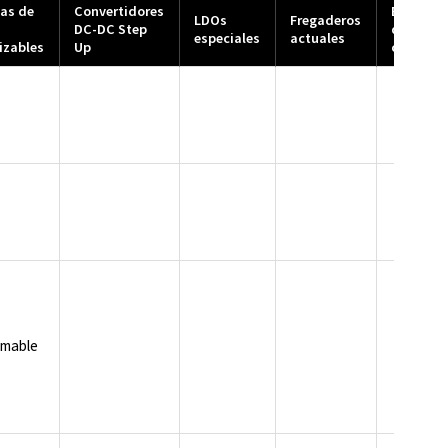
as de
Convertidores
Bomba
LDOs
Fregaderos
DC-DC Step
de
especiales
actuales
izables
Up
carga
mable