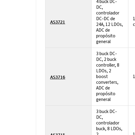
4 buck DC-
DC,
controlador
DC-DC de
1
AS3721
24A, 12 LDOs,
ADC de
propósito
general
3 buck DC-
DC, 2 buck
controller, 8
LDOs, 2
boost
AS3716
converters,
ADC de
propósito
general
3 buck DC-
DC,
controlador
buck, 8 LDOs,
2
AS3715