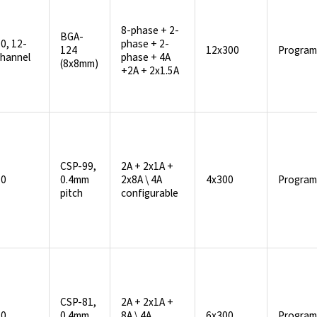
8-phase + 2-
BGA-
0, 12-
phase + 2-
124
12x300
Program
channel
phase + 4A
(8x8mm)
+2A + 2x1.5A
CSP-99,
2A + 2x1A +
10
0.4mm
2x8A \ 4A
4x300
Program
pitch
configurable
CSP-81,
2A + 2x1A +
10
0.4mm
8A \ 4A
6x300
Program