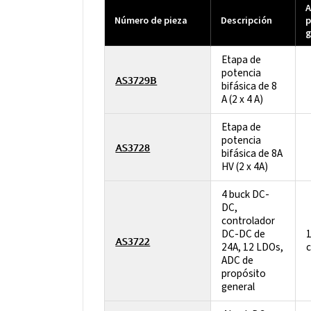
A
Número de pieza
Descripción
p
g
Etapa de
potencia
AS3729B
bifásica de 8
A (2 x 4 A)
Etapa de
potencia
AS3728
bifásica de 8A
HV (2 x 4A)
4 buck DC-
DC,
controlador
DC-DC de
1
AS3722
24A, 12 LDOs,
ADC de
propósito
general