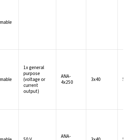
mable
1x general
purpose
ANA-
mable
(voltage or
3x40
5 / 60
4x250
current
output)
ANA-
mable
50 V
3x40
5 / 60