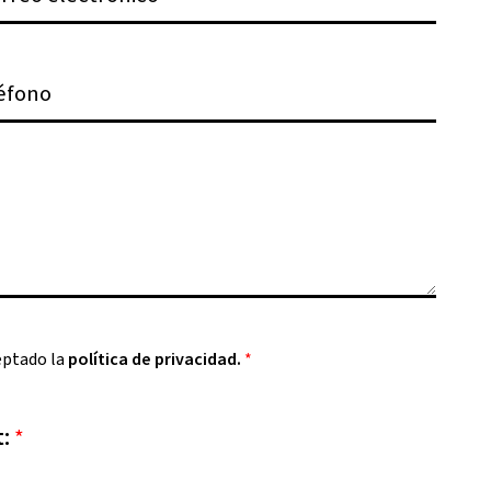
eptado la
política de privacidad.
*
t:
*