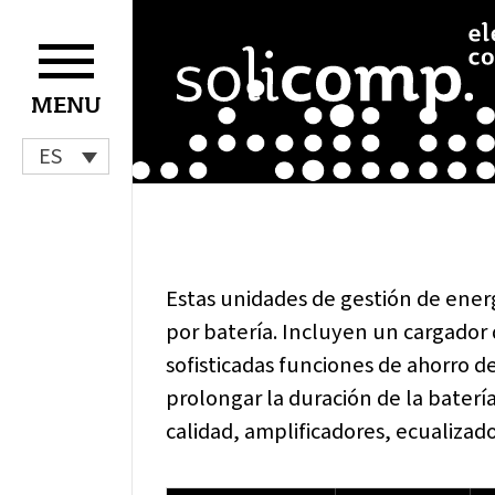
Ir
al
contenido
MENU
ES
Estas unidades de gestión de energ
por batería. Incluyen un cargador
sofisticadas funciones de ahorro d
prolongar la duración de la baterí
calidad, amplificadores, ecualizad