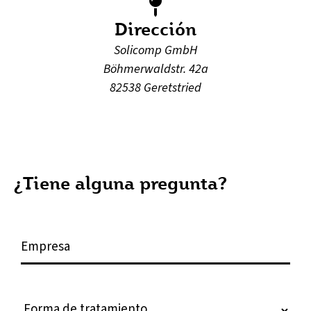
Dirección
Solicomp GmbH
Böhmerwaldstr. 42a
82538 Geretstried
¿Tiene alguna pregunta?
E
m
p
r
F
e