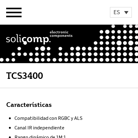
Ir
al
ES
contenido
TCS3400
Características
Compatibilidad con RGBC y ALS
Canal IR independiente
Rango dinámico de 1M:1