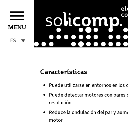
Ir
al
contenido
MENU
ES
Características
Puede utilizarse en entornos en los 
Puede detectar motores con pares de
resolución
Reduce la ondulación del par y aumen
motor