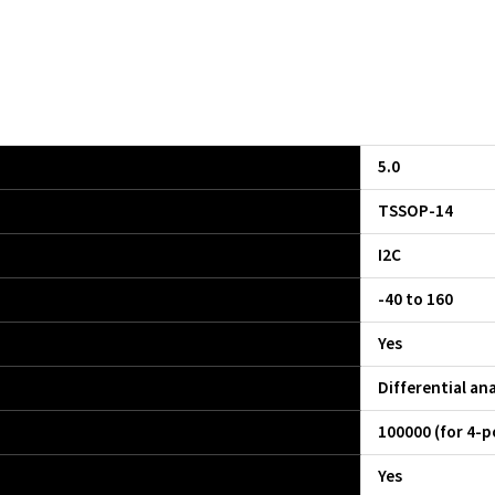
5.0
TSSOP-14
I2C
-40 to 160
Yes
Differential an
100000 (for 4-p
Yes