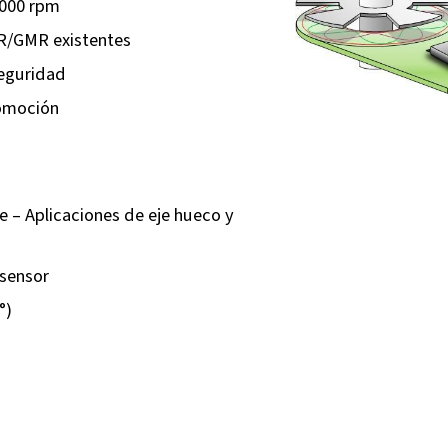
 000 rpm
MR/GMR existentes
seguridad
omoción
e – Aplicaciones de eje hueco y
 sensor
°)