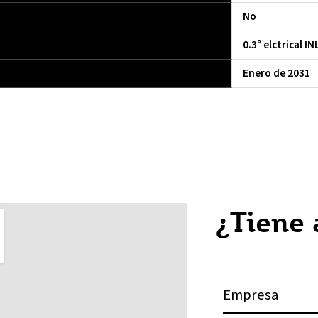
No
0.3° elctrical IN
Enero de 2031
¿Tiene
E
m