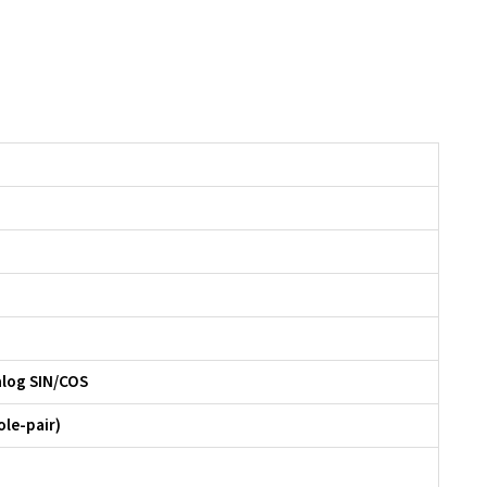
alog SIN/COS
ole-pair)