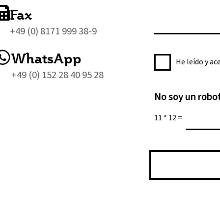
n
o
n
d
Fax
t
d
s
e
o
e
+49 (0) 8171 999 38-9
a
c
*
t
j
o
WhatsApp
e
P
e
He leído y ac
r
l
o
*
+49 (0) 152 28 40 95 28
r
é
l
e
f
No soy un robo
í
o
o
t
e
11
*
12
=
n
i
l
o
c
e
a
c
d
t
e
r
p
ó
r
n
i