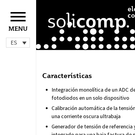
Ir
al
contenido
MENU
ES
Características
Integración monolítica de un ADC de
fotodiodos en un solo dispositivo
Calibración automática de la tensión
una corriente oscura ultrabaja
Generador de tensión de referencia y
integrado para una baja factura de 