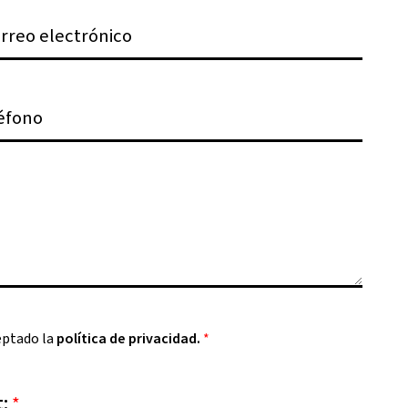
eptado la
política de privacidad.
*
t:
*