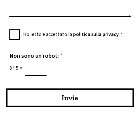
n
r
s
o
o
a
n
g
i
g
I
c
Ho letto e accettato la
politica sulla privacy
.
*
i
n
a
o
f
*
*
o
Non sono un robot:
*
r
8
*
5
=
m
a
t
i
Invia
v
a
s
u
l
l