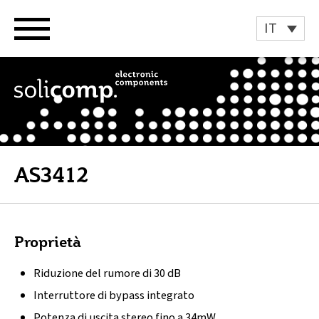
Vai
al
IT
contenuto
AS3412
Proprietà
Riduzione del rumore di 30 dB
Interruttore di bypass integrato
Potenza di uscita stereo fino a 34mW