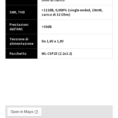
Ohm di carico
>112dB, 0,008% (single ended, 10mW,
SNR, THD
carico di 32 Ohm)
Prestazioni
>30dB
dell'ANC
Tensione di
Da 1,6V a 1,8V
alimentazione
Pacchetto
WL-CSP25 (2.2x2.2)