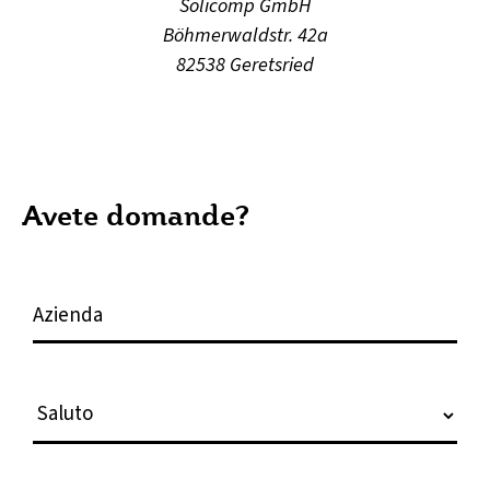
Solicomp GmbH
Böhmerwaldstr. 42a
82538 Geretsried
Avete domande?
A
z
i
e
S
n
a
d
l
a
u