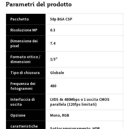
Parametri del prodotto
Pacchetto
58p BGA CSP
Risoluzione MP
0.3
Dimensione dei
7.4
pixel
Formato ottico /
1/3"
dimensioni
Tipo di chiusura
Globale
Frequenza dei
480
fotogrammi
Interfaccia di
LVDS 4x 480Mbps o 1 uscita CMOS
uscita
parallela (120fps limitati)
Opzione
Mono, RGB
caratteristiche
Sottocampionamento, HDR