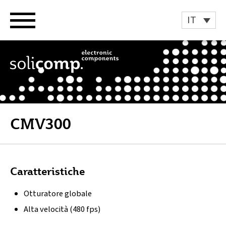
Vai
al
IT
contenuto
CMV300
Caratteristiche
Otturatore globale
Alta velocità (480 fps)