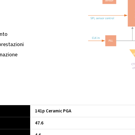
ento
prestazioni
inazione
141p Ceramic PGA
47.6