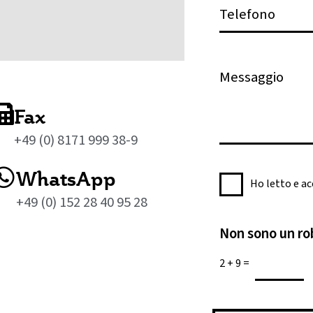
t
T
a
e
e
l
l
e
M
e
f
e
t
o
s
t
Fax
n
s
r
o
+49 (0) 8171 999 38-9
a
o
g
n
WhatsApp
I
g
Ho letto e a
i
n
i
+49 (0) 152 28 40 95 28
c
f
o
a
Non sono un ro
o
*
*
r
2
+
9
=
m
a