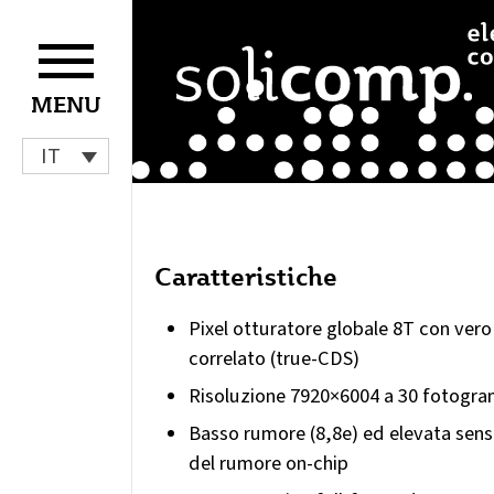
Vai
al
contenuto
MENU
IT
Caratteristiche
Pixel otturatore globale 8T con ve
correlato (true-CDS)
Risoluzione 7920×6004 a 30 fotogr
Basso rumore (8,8e) ed elevata sens
del rumore on-chip