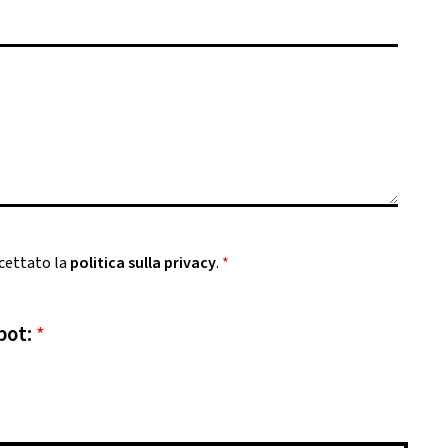
ccettato la
politica sulla privacy
.
*
bot:
*