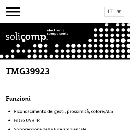
Vai
al
IT
contenuto
TMG39923
Funzioni
Riconoscimento dei gesti, prossimità, colore/ALS
Filtro UV e IR
Soppressione della luce ambientale