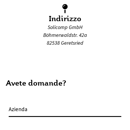
Indirizzo
Solicomp GmbH
Böhmerwaldstr. 42a
82538 Geretsried
Avete domande?
A
z
i
e