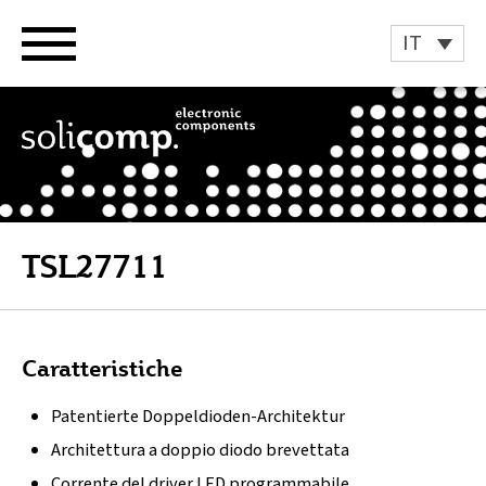
Vai
al
IT
contenuto
TSL27711
Caratteristiche
Patentierte Doppeldioden-Architektur
Architettura a doppio diodo brevettata
Corrente del driver LED programmabile