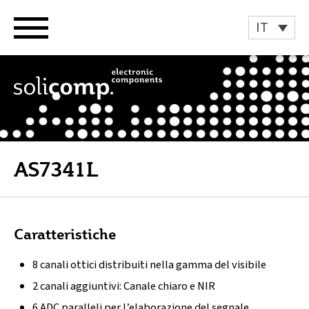
Vai
al
IT
contenuto
AS7341L
Caratteristiche
8 canali ottici distribuiti nella gamma del visibile
2 canali aggiuntivi: Canale chiaro e NIR
6 ADC paralleli per l’elaborazione del segnale