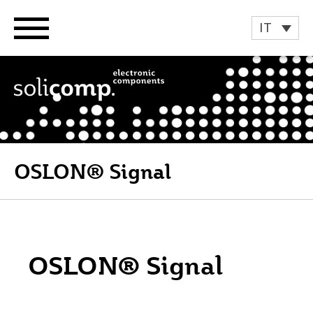
Vai
al
IT
contenuto
OSLON® Signal
OSLON® Signal