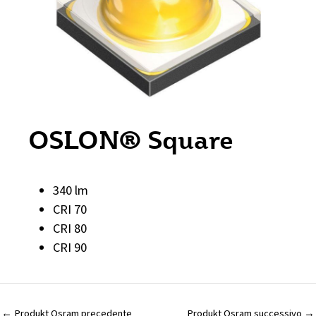
OSLON® Square
340 lm
CRI 70
CRI 80
CRI 90
←
Produkt Osram precedente
Produkt Osram successivo
→