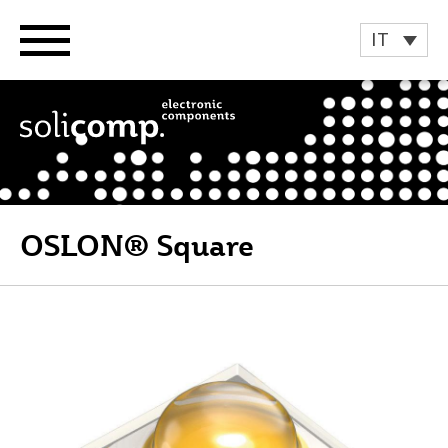
Vai
al
IT
contenuto
OSLON® Square