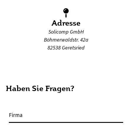
Adresse
Solicomp GmbH
Böhmerwaldstr. 42a
82538 Geretsried
Haben Sie Fragen?
F
i
r