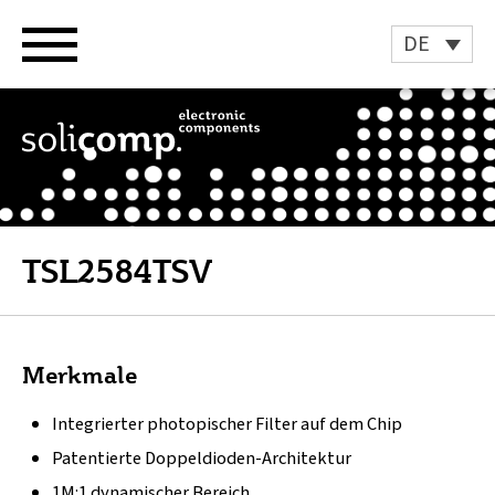
Zum
Inhalt
DE
springen
TSL2584TSV
Merkmale
Integrierter photopischer Filter auf dem Chip
Patentierte Doppeldioden-Architektur
1M:1 dynamischer Bereich