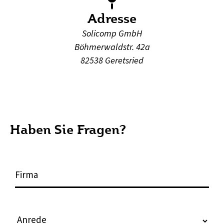
Adresse
Solicomp GmbH
Böhmerwaldstr. 42a
82538 Geretsried
Haben Sie Fragen?
F
i
r
m
A
a