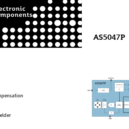
AS5047P
mpensation
elder