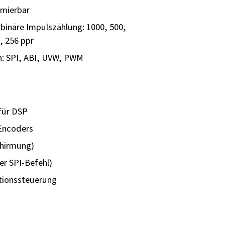
mmierbar
inäre Impulszählung: 1000, 500,
, 256 ppr
n: SPI, ABI, UVW, PWM
für DSP
 Encoders
chirmung)
er SPI-Befehl)
tionssteuerung