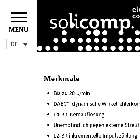
Zum
Inhalt
springen
MENU
DE
Merkmale
Bis zu 28 U/min
DAEC™ dynamische Winkelfehlerko
14-Bit-Kernauflösung
Unempfindlich gegen externe Streuf
12-Bit inkrementelle Impulszählung