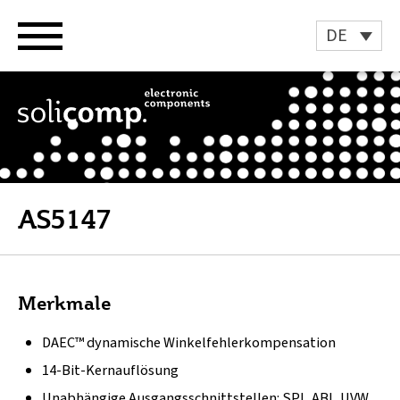
Zum
Inhalt
DE
springen
AS5147
Merkmale
DAEC™ dynamische Winkelfehlerkompensation
14-Bit-Kernauflösung
Unabhängige Ausgangsschnittstellen: SPI, ABI, UVW,