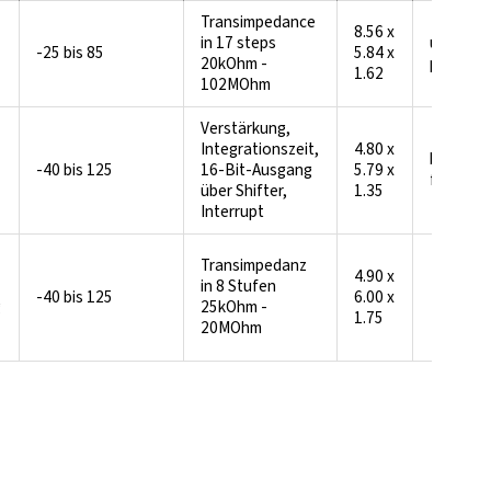
Transimpedance
8.56 x
in 17 steps
up to 2.
-25 bis 85
5.84 x
20kOhm -
pA/LSB
1.62
102MOhm
Verstärkung,
Integrationszeit,
4.80 x
bis zu 20
-40 bis 125
16-Bit-Ausgang
5.79 x
fA/LSB
über Shifter,
1.35
Interrupt
Transimpedanz
4.90 x
in 8 Stufen
-40 bis 125
6.00 x
g
25kOhm -
1.75
20MOhm