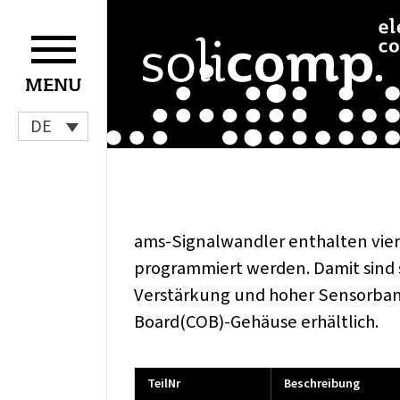
Zum
Inhalt
springen
MENU
DE
ams-Signalwandler enthalten vier
programmiert werden. Damit sind
Verstärkung und hoher Sensorbandb
Board(COB)-Gehäuse erhältlich.
TeilNr
Beschreibung