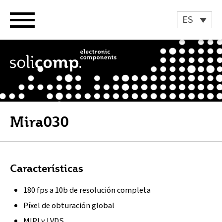
Ir
al
ES
contenido
Mira030
Características
180 fps a 10b de resolución completa
Píxel de obturación global
MIPI y LVDS