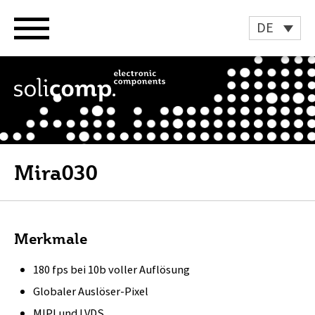
Zum
Inhalt
DE
springen
Mira030
Merkmale
180 fps bei 10b voller Auflösung
Globaler Auslöser-Pixel
MIPI und LVDS