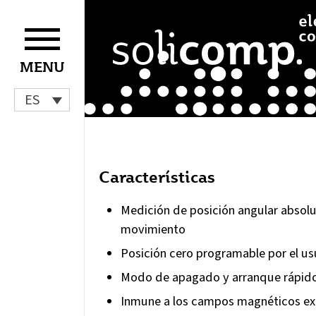
Ir
al
contenido
MENU
ES
Características
Medición de posición angular absolu
movimiento
Posición cero programable por el us
Modo de apagado y arranque rápid
Inmune a los campos magnéticos ex