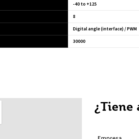
-40 to +125
8
Digital angle (interface) / PWM
30000
¿Tiene
E