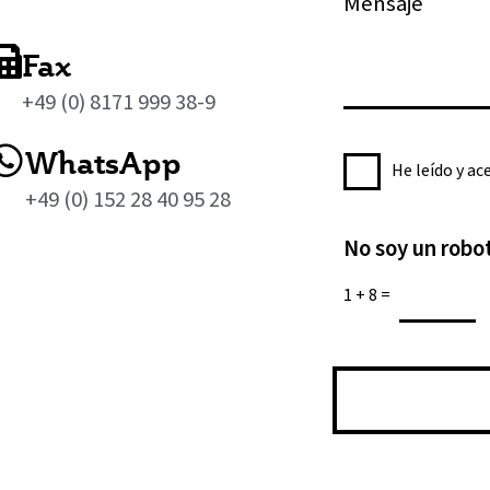
ó
e
r
e
n
n
o
n
d
Fax
t
d
s
e
o
e
+49 (0) 8171 999 38-9
a
c
*
t
j
o
WhatsApp
e
P
e
He leído y ac
r
l
o
*
+49 (0) 152 28 40 95 28
r
é
l
e
f
No soy un robo
í
o
o
t
e
1
+
8
=
n
i
l
o
c
e
a
c
d
t
e
r
p
ó