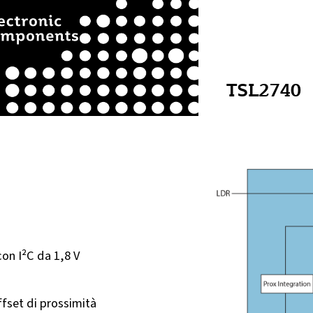
TSL2740
on I²C da 1,8 V
fset di prossimità