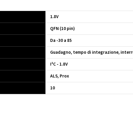
1.8V
QFN (10 pin)
Da -30 a 85
Guadagno, tempo di integrazione, inter
I²C - 1.8V
ALS, Prox
10