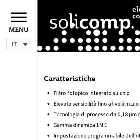
Vai
al
contenuto
MENU
IT
Caratteristiche
Filtro fotopico integrato su chip
Elevata sensibilità fino a livelli mLux
Tecnologia di processo da 0,18 µm c
Gamma dinamica 1M:1
Impostazione programmabile dell’of