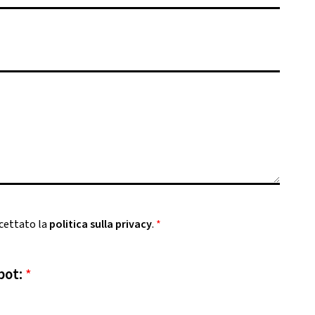
ccettato la
politica sulla privacy
.
*
bot:
*