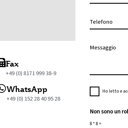
o
s
t
T
a
e
e
l
l
e
M
e
f
e
t
o
s
t
Fax
n
s
r
o
+49 (0) 8171 999 38-9
a
o
g
n
WhatsApp
I
g
Ho letto e a
i
n
i
+49 (0) 152 28 40 95 28
c
f
o
a
Non sono un ro
o
*
*
r
8
*
8
=