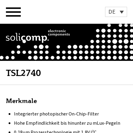
Zum
Inhalt
DE
springen
TSL2740
Merkmale
Integrierter photopischer On-Chip-Filter
Hohe Empfindlichkeit bis hinunter zu mLux-Pegeln
0,18µm Prozesstechnologie mit 1,8V I²C