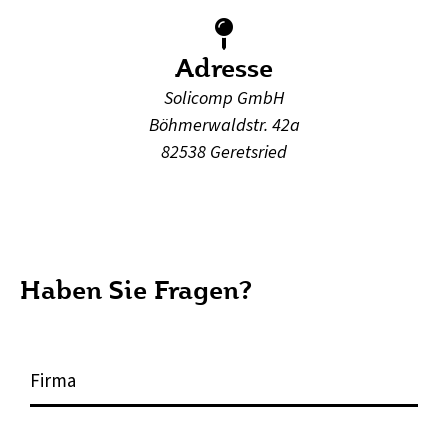
Adresse
Solicomp GmbH
Böhmerwaldstr. 42a
82538 Geretsried
Haben Sie Fragen?
F
i
r
m