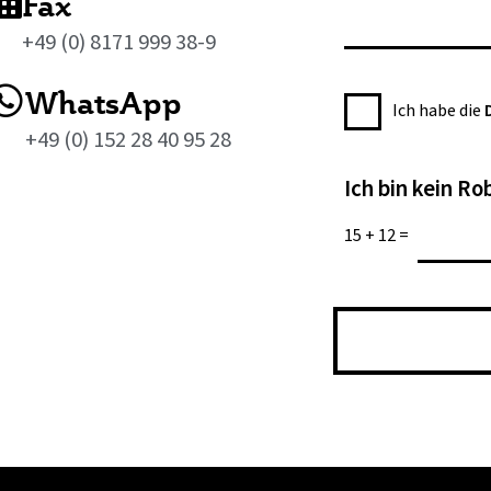
r
Fax
n
h
e
n
+49 (0) 8171 999 38-9
r
s
u
i
s
WhatsApp
m
D
c
Ich habe die
e
m
a
h
+49 (0) 152 28 40 95 28
*
e
t
t
r
Ich bin kein Ro
e
*
n
15
+
12
=
s
c
h
u
t
z
e
r