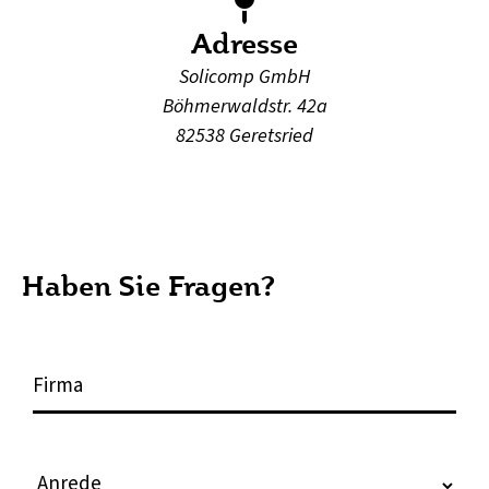
Adresse
Solicomp GmbH
Böhmerwaldstr. 42a
82538 Geretsried
Haben Sie Fragen?
F
i
r
m
A
a