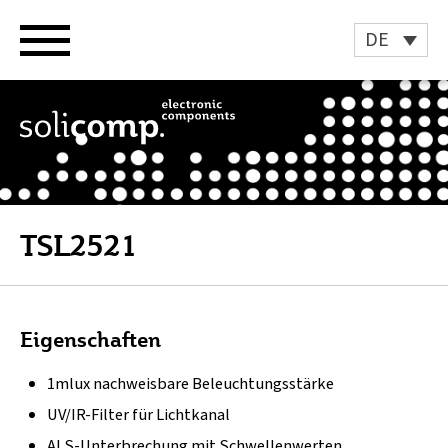
Zum
Inhalt
DE
springen
TSL2521
Eigenschaften
1mlux nachweisbare Beleuchtungsstärke
UV/IR-Filter für Lichtkanal
ALS-Unterbrechung mit Schwellenwerten